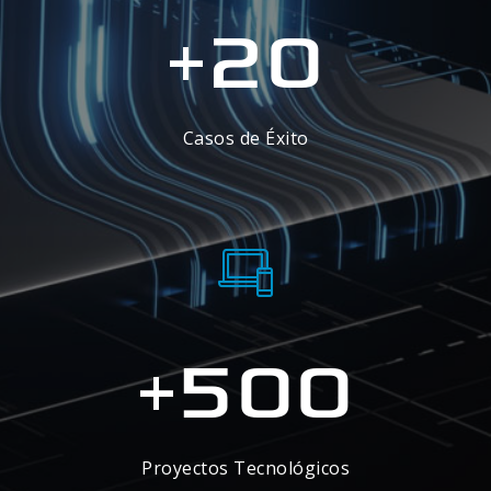
20
+
Casos de Éxito
500
+
Proyectos Tecnológicos