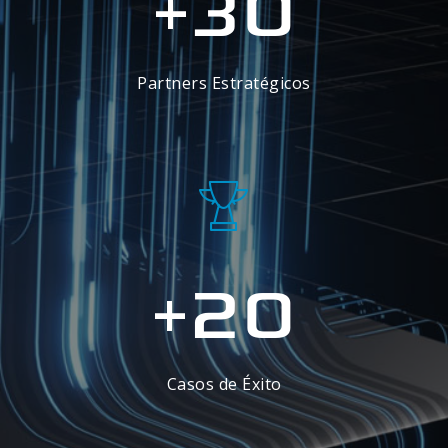
30
+
Partners Estratégicos
20
+
Casos de Éxito